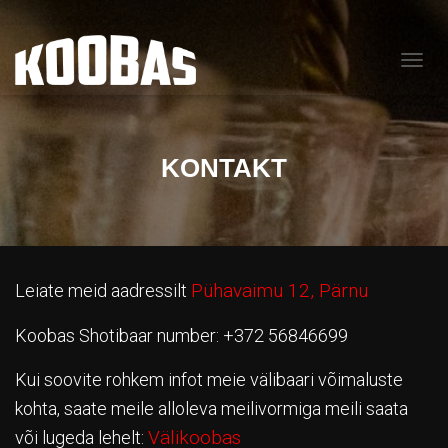
T
O
G
G
L
KONTAKT
E
N
A
V
I
G
A
Pühavaimu 12, Pärnu
Leiate meid aadressilt
T
I
Koobas Shotibaar number: +372 56846699
O
N
Kui soovite rohkem infot meie välibaari võimaluste
kohta, saate meile alloleva meilivormiga meili saata
Välikoobas
või lugeda lehelt: